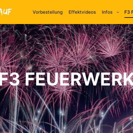
Vorbestellung
Effektvideos
Infos
F3 
F3 FEUERWER